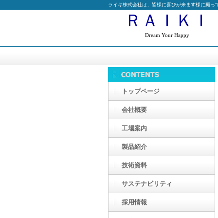
ライキ株式会社は、皆様に喜びが来ます様に願っ
ＲＡＩＫＩ
Dream Your Happy
トップページ
会社概要
工場案内
製品紹介
技術資料
サステナビリティ
採用情報