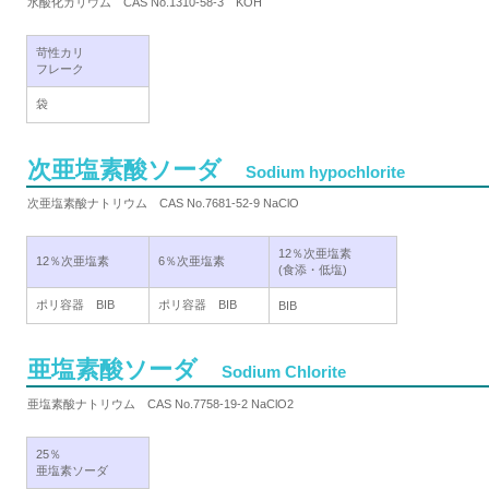
水酸化カリウム CAS No.1310-58-3 KOH
苛性カリ
フレーク
袋
次亜塩素酸ソーダ
Sodium hypochlorite
次亜塩素酸ナトリウム CAS No.7681-52-9 NaClO
12％次亜塩素
12％次亜塩素
6％次亜塩素
(食添・低塩)
ポリ容器 BIB
ポリ容器 BIB
BIB
亜塩素酸ソーダ
Sodium Chlorite
亜塩素酸ナトリウム CAS No.7758-19-2 NaClO2
25％
亜塩素ソーダ