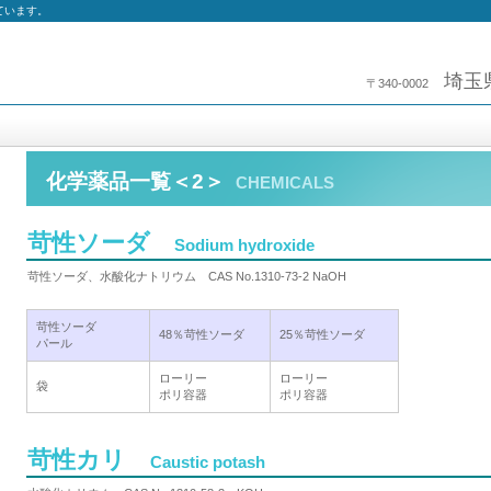
ています。
埼玉
〒340-0002
化学薬品一覧＜2＞
CHEMICALS
苛性ソーダ
Sodium hydroxide
苛性ソーダ、水酸化ナトリウム CAS No.1310-73-2 NaOH
苛性ソーダ
48％苛性ソーダ
25％苛性ソーダ
パール
ローリー
ローリー
袋
ポリ容器
ポリ容器
苛性カリ
Caustic potash